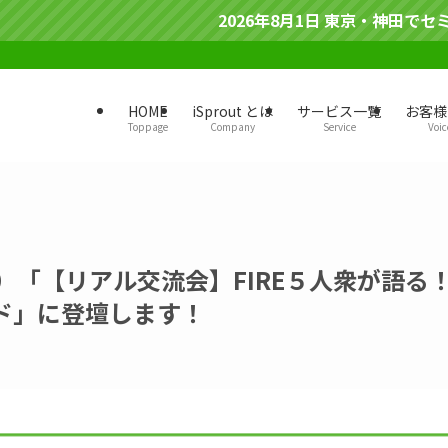
2026年8月1日 東京・神田でセミナーを開催します
HOME
iSprout とは
サービス一覧
お客様
Toppage
Company
Service
Voic
日）「【リアル交流会】FIRE５人衆が語る！
ド」に登壇します！